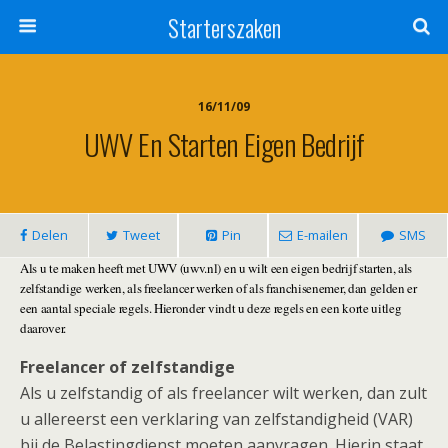
Starterszaken
16/11/09
UWV En Starten Eigen Bedrijf
Delen
Tweet
Pin
E-mailen
SMS
Als u te maken heeft met UWV (uwv.nl) en u wilt een eigen bedrijf starten, als
zelfstandige werken, als freelancer werken of als franchisenemer, dan gelden er
een aantal speciale regels. Hieronder vindt u deze regels en een korte uitleg
daarover.
Freelancer of zelfstandige
Als u zelfstandig of als freelancer wilt werken, dan zult
u allereerst een verklaring van zelfstandigheid (VAR)
bij de Belastingdienst moeten aanvragen. Hierin staat