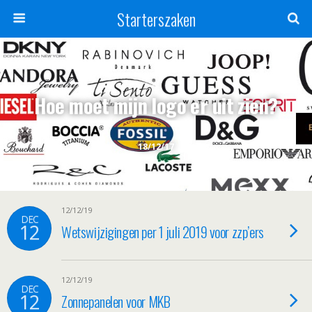
Starterszaken
Hoe moet mijn logo er uit zien?
18/12/17
12/12/19
DEC
12
Wetswijzigingen per 1 juli 2019 voor zzp’ers
12/12/19
DEC
12
Zonnepanelen voor MKB