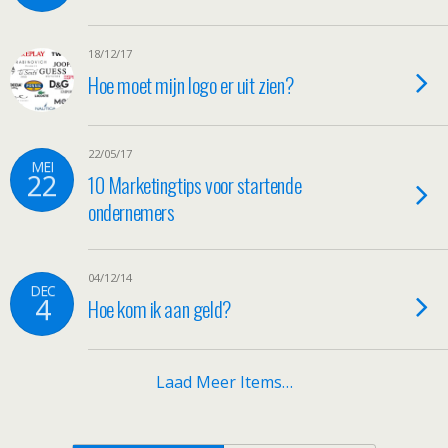
18/12/17
Hoe moet mijn logo er uit zien?
22/05/17
MEI
22
10 Marketingtips voor startende
ondernemers
04/12/14
DEC
4
Hoe kom ik aan geld?
Laad Meer Items…